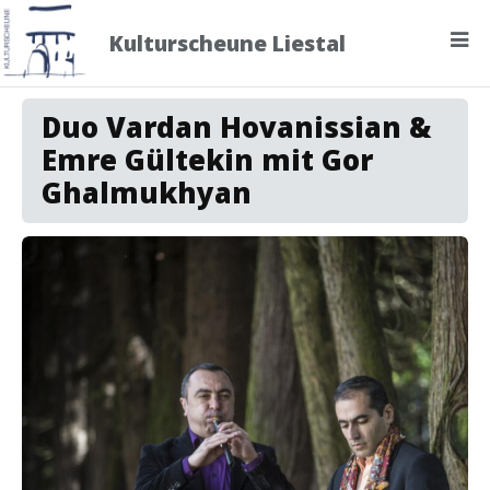
Kulturscheune Liestal
Programm
Duo Vardan Hovanissian &
Emre Gültekin mit Gor
Archiv
Ghalmukhyan
Über uns
Kontakt
Newsletter
abmelden