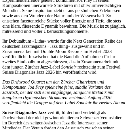
Experimentierfreude geleitet, kombiniert Joa Frey in seinen
Kompositionen unerwartete Strukturen mit ohrwurmverdächtigen
Melodien. Seine Inspiration zieht er aus persönlichen Erlebnissen
sowie aus den Wundern der Natur und der Wissenschaft. So
entstehen facettenreiche Stücke voller Energie und Tiefe, die stets
eine klare, fliessende Dynamik bewahren. Die Musik ist zugänglich,
mitreissend und voller Überraschungsmomente.
Ihr Debütalbum «Litha» wurde für die Next Generation Reihe des
deutschen Jazzmagazins «Jazz thing»
ausgewählt und in
Zusammenarbeit mit Double Moon Records im Herbst 2023
veröffentlicht. Inzwischen hat die Band die Aufnahmen für ihr
zweites Studioalbum abgeschlossen, das in Zusammenarbeit mit
dem jungen Zürcher Jazz-Label
Sonclair
rechtzeitig zum Festival
Suisse Diagonales Jazz 2026 hin veröffentlicht wird.
Das Driftwood Quartet um den Zürcher Gitarristen und
Komponisten Joa Frey spielt eine feine, subtile Variante des
Jazzrock, bei der sich eine eingängige, sangliche Melodik mit
komplexen rhythmischen Strukturen verbindet. Anfang 2026
veröffentlicht die Gruppe auf dem Label Sonclair ihr zweites Album.
Suisse Diagonales Jazz
vertritt, fördert und verteidigt als
Dachverband der nicht gewinnorientierten Schweizer Veranstalter
im Bereich des zeitgenössischen Jazz die Interessen seiner
Mitglieder. Der Verein fördert den Austausch zwischen seinen